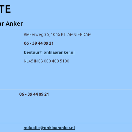
TE
ar Anker
Riekerweg 36, 1066 BT AMSTERDAM
06 - 39 44 09 21
ruutseb
@onklaaranker.nl
NL45 INGB 000 488 5100
ster:
06 - 39 44 09 21
eitcader
@onklaaranker.nl