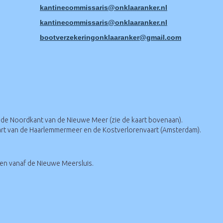
sirassimmocenitnak
@onklaaranker.nl
sirassimmocenitnak
@onklaaranker.nl
reknaraalknognirekezrevtoob
@gmail.com
 de Noordkant van de Nieuwe Meer (zie de kaart bovenaan).
aart van de Haarlemmermeer en de Kostverlorenvaart (Amsterdam).
 en vanaf de Nieuwe Meersluis.