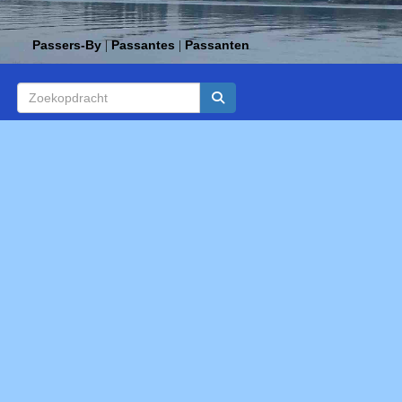
Passers-By
Passantes
Passanten
|
|