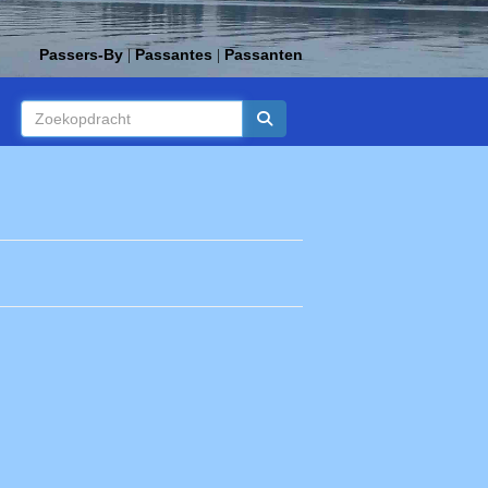
Passers-By
Passantes
Passanten
|
|